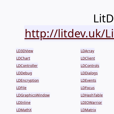
LitD
http://litdev.uk/
LD3DView
LDArray
LDChart
LDClient
LDController
LDControls
LDDebug
LDDialogs
LDEncryption
LDEvents
LDFile
LDFocus
LDGraphicsWindow
LDHashTable
LDInline
LDIOWarrior
LDMathX
LDMatrix