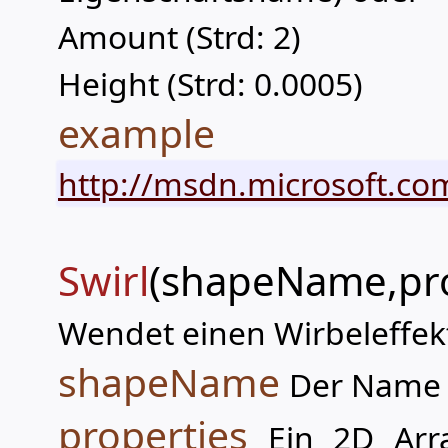
Amount (Strd: 2)
Height (Strd: 0.0005)
example
http://msdn.microsoft.com
Swirl
(shapeName,pro
Wendet einen Wirbeleffekt
shapeName
Der Name 
properties
Ein 2D Arra