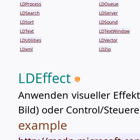
LDProcess
LDQueue
LDSearch
LDServer
LDSort
LDSound
LDText
LDTextWindow
LDUtilities
LDVector
LDxml
LDZip
LDEffect
Anwenden visueller Effekte
Bild) oder Control/Steuer
example