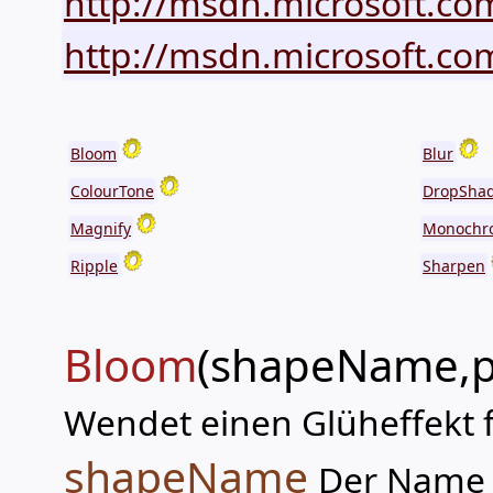
http://msdn.microsoft.co
http://msdn.microsoft.com
Bloom
Blur
ColourTone
DropSha
Magnify
Monochr
Ripple
Sharpen
Bloom
(shapeName,p
Wendet einen Glüheffekt f
shapeName
Der Name 