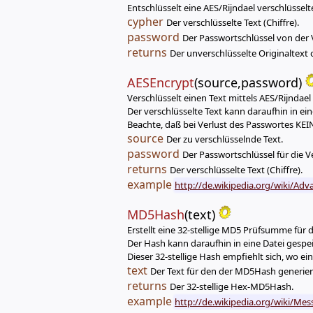
Entschlüsselt eine AES/Rijndael verschlüsselt
cypher
Der verschlüsselte Text (Chiffre).
password
Der Passwortschlüssel von der 
returns
Der unverschlüsselte Originaltext 
AESEncrypt
(source,password)
Verschlüsselt einen Text mittels AES/Rijndae
Der verschlüsselte Text kann daraufhin in ei
Beachte, daß bei Verlust des Passwortes K
source
Der zu verschlüsselnde Text.
password
Der Passwortschlüssel für die V
returns
Der verschlüsselte Text (Chiffre).
example
http://de.wikipedia.org/wiki/Ad
MD5Hash
(text)
Erstellt eine 32-stellige MD5 Prüfsumme für
Der Hash kann daraufhin in eine Datei gespe
Dieser 32-stellige Hash empfiehlt sich, wo ei
text
Der Text für den der MD5Hash generiert
returns
Der 32-stellige Hex-MD5Hash.
example
http://de.wikipedia.org/wiki/Me