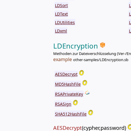
LDSort
LDText
LDUtilities
LDxml
LDEncryption
Methoden zur Dateiverschlüsselung (Ver-/E
example
other-samples/LDEncryption.sb
AESDecrypt
MD5HashFile
RSAPrivateKey
RSASign
SHA512HashFile
AESDecrypt
(cypher,password)