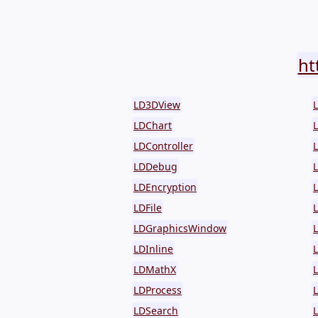
ht
LD3DView
LDChart
L
LDController
LDDebug
LDEncryption
LDFile
LDGraphicsWindow
LDInline
LDMathX
LDProcess
LDSearch