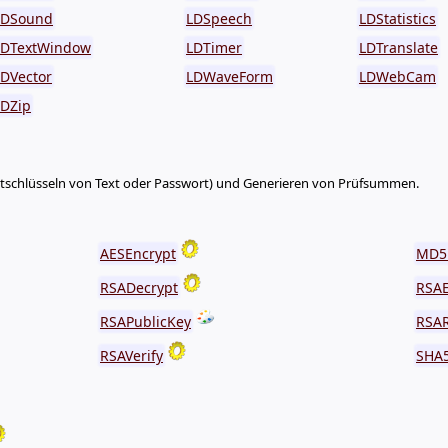
LDSound
LDSpeech
LDStatistics
LDTextWindow
LDTimer
LDTranslate
LDVector
LDWaveForm
LDWebCam
LDZip
ntschlüsseln von Text oder Passwort) und Generieren von Prüfsummen.
AESEncrypt
MD5
RSADecrypt
RSAE
RSAPublicKey
RSAR
RSAVerify
SHA