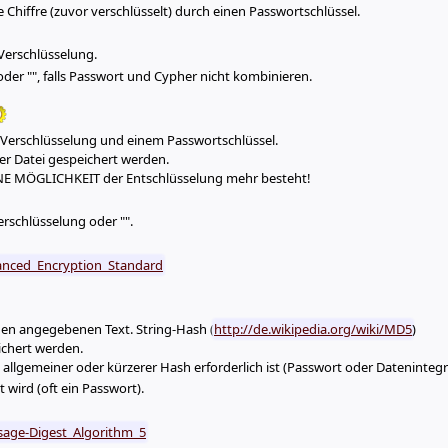
e Chiffre (zuvor verschlüsselt) durch einen Passwortschlüssel.
Verschlüsselung.
oder "", falls Passwort und Cypher nicht kombinieren.
l Verschlüsselung und einem Passwortschlüssel.
ner Datei gespeichert werden.
EINE MÖGLICHKEIT der Entschlüsselung mehr besteht!
erschlüsselung oder "".
vanced_Encryption_Standard
 den angegebenen Text. String-Hash (
http://de.wikipedia.org/wiki/MD5
)
ichert werden.
n allgemeiner oder kürzerer Hash erforderlich ist (Passwort oder Datenintegri
 wird (oft ein Passwort).
ssage-Digest_Algorithm_5