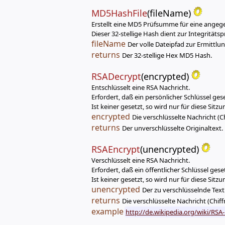
MD5HashFile
(fileName)
Erstellt eine MD5 Prüfsumme für eine angeg
Dieser 32-stellige Hash dient zur Integritäts
fileName
Der volle Dateipfad zur Ermittlu
returns
Der 32-stellige Hex MD5 Hash.
RSADecrypt
(encrypted)
Entschlüsselt eine RSA Nachricht.
Erfordert, daß ein persönlicher Schlüssel geset
Ist keiner gesetzt, so wird nur für diese Sitz
encrypted
Die verschlüsselte Nachricht (Ch
returns
Der unverschlüsselte Originaltext.
RSAEncrypt
(unencrypted)
Verschlüsselt eine RSA Nachricht.
Erfordert, daß ein öffentlicher Schlüssel gese
Ist keiner gesetzt, so wird nur für diese Sitz
unencrypted
Der zu verschlüsselnde Text
returns
Die verschlüsselte Nachricht (Chiffr
example
http://de.wikipedia.org/wiki/RS