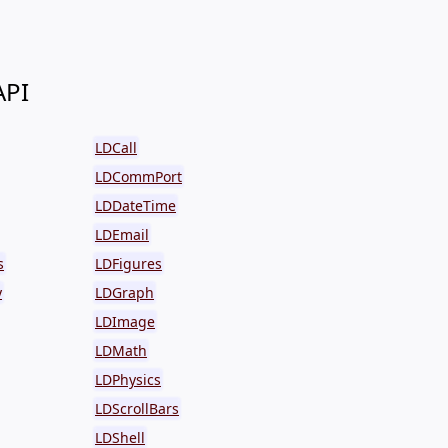
API
LDCall
LDCommPort
LDDateTime
LDEmail
s
LDFigures
y
LDGraph
LDImage
LDMath
LDPhysics
LDScrollBars
LDShell