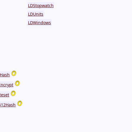
LDStopwatch
LDUnits
LDWindows
Hash
ncrypt
eset
512Hash