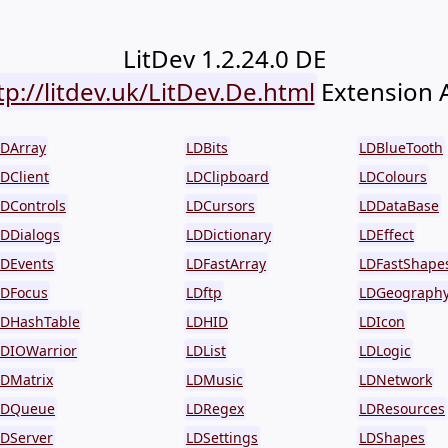
LitDev 1.2.24.0 DE
tp://litdev.uk/LitDev.De.html
Extension 
LDArray
LDBits
LDBlueTooth
DClient
LDClipboard
LDColours
LDControls
LDCursors
LDDataBase
LDDialogs
LDDictionary
LDEffect
LDEvents
LDFastArray
LDFastShape
LDFocus
LDftp
LDGeograph
LDHashTable
LDHID
LDIcon
LDIOWarrior
LDList
LDLogic
LDMatrix
LDMusic
LDNetwork
LDQueue
LDRegex
LDResources
LDServer
LDSettings
LDShapes