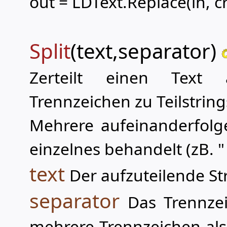
out = LDText.Replace(in, crl
Split
(text,separator)
Zerteilt einen Text
Trennzeichen zu Teilstrings
Mehrere aufeinanderfolg
einzelnes behandelt (zB. " "
text
Der aufzuteilende St
separator
Das Trennzei
mehrere Trennzeichen als 