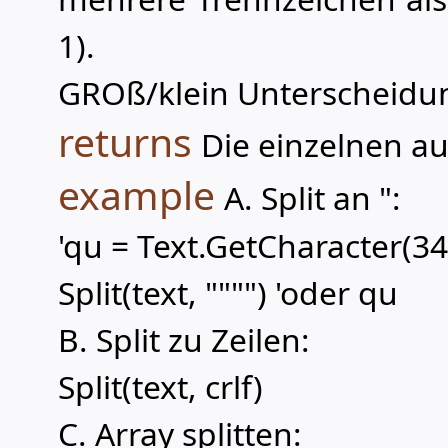
1).
GROß/klein Unterscheidu
returns
Die einzelnen auf
example
A. Split an ":
'qu = Text.GetCharacter(34
Split(text, """") 'oder qu
B. Split zu Zeilen:
Split(text, crlf)
C. Array splitten: