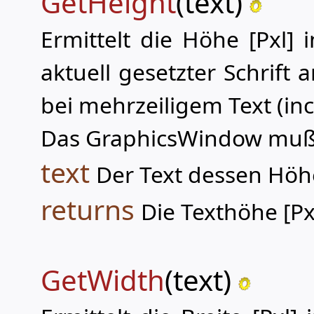
GetHeight
(text)
Ermittelt die Höhe [Pxl]
aktuell gesetzter Schrift
bei mehrzeiligem Text (in
Das GraphicsWindow muß f
text
Der Text dessen Höhe
returns
Die Texthöhe [Pxl
GetWidth
(text)