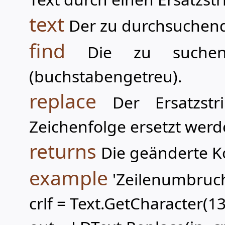
text
Der zu durchsuchende
find
Die zu suchen
(buchstabengetreu).
replace
Der Ersatzst
Zeichenfolge ersetzt werd
returns
Die geänderte Ko
example
'Zeilenumbruc
crlf = Text.GetCharacter(1