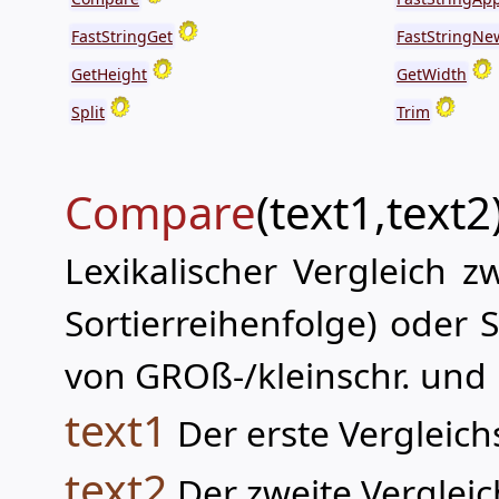
FastStringGet
FastStringNe
GetHeight
GetWidth
Split
Trim
Compare
(text1,text2
Lexikalischer Vergleich zw
Sortierreihenfolge) oder 
von GROß-/kleinschr. und 
text1
Der erste Vergleich
text2
Der zweite Vergleic