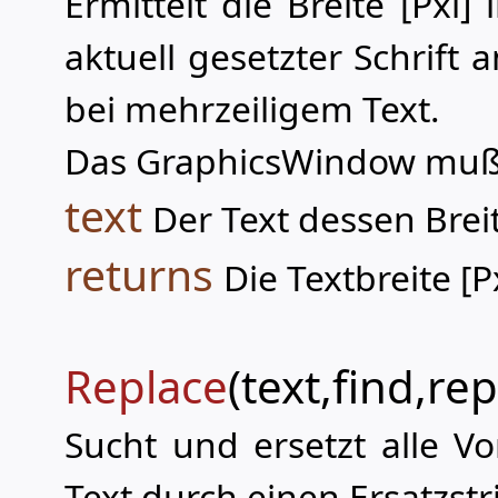
Ermittelt die Breite [Pxl
aktuell gesetzter Schrift 
bei mehrzeiligem Text.
Das GraphicsWindow muß f
text
Der Text dessen Breit
returns
Die Textbreite [Px
Replace
(text,find,rep
Sucht und ersetzt alle 
Text durch einen Ersatzstr