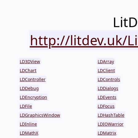
LitD
http://litdev.uk/
LD3DView
LDArray
LDChart
LDClient
LDController
LDControls
LDDebug
LDDialogs
LDEncryption
LDEvents
LDFile
LDFocus
LDGraphicsWindow
LDHashTable
LDInline
LDIOWarrior
LDMathX
LDMatrix