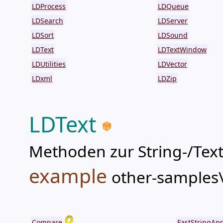
LDProcess
LDQueue
LDSearch
LDServer
LDSort
LDSound
LDText
LDTextWindow
LDUtilities
LDVector
LDxml
LDZip
LDText
Methoden zur String-/Tex
example
other-samples
Compare
FastStringAp