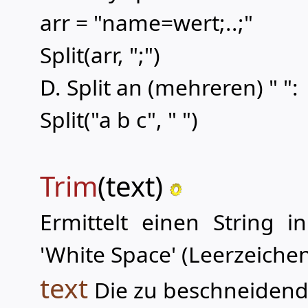
arr = "name=wert;..;"
Split(arr, ";")
D. Split an (mehreren) " ":
Split("a b c", " ")
Trim
(text)
Ermittelt einen String
'White Space' (Leerzeichen
text
Die zu beschneidende